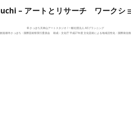
nouchi – アートとリサーチ ワークシ
© さっぽろ天神山アートスタジオ / 一般社団法人 AISプランニング
：創造都市さっぽろ・国際芸術祭実行委員会
助成：文化庁 平成27年度 文化芸術による地域活性化・国際発信